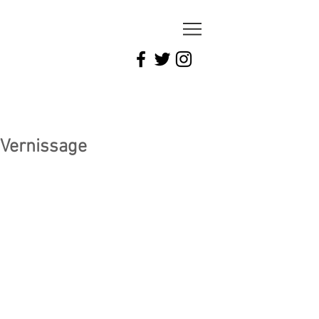
LAURENT
BERREBI
ARTWORK
Vernissage