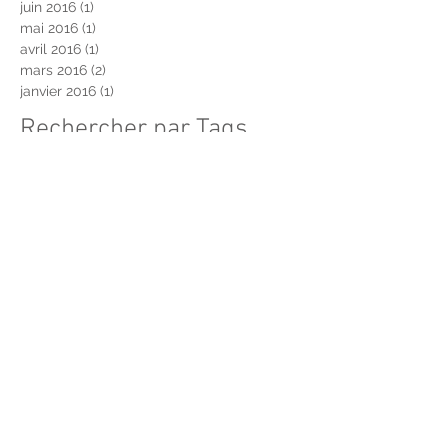
juin 2016
(1)
1 post
mai 2016
(1)
1 post
avril 2016
(1)
1 post
mars 2016
(2)
2 posts
janvier 2016
(1)
1 post
Rechercher par Tags
Pas encore de mots-clés.
Retrouvez-nous
LAURENT BERREBI
ARTWORK
Mentions légales
-
RGPD